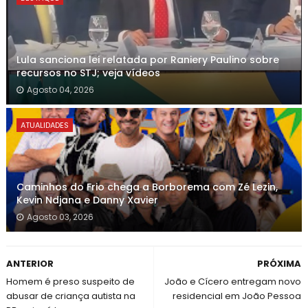
Lula sanciona lei relatada por Raniery Paulino sobre
recursos no STJ; veja vídeos
Agosto 04, 2026
ATUALIDADES
Caminhos do Frio chega a Borborema com Zé Lezin,
Kevin Ndjana e Danny Xavier
Agosto 03, 2026
ANTERIOR
PRÓXIMA
Homem é preso suspeito de
João e Cícero entregam novo
abusar de criança autista na
residencial em João Pessoa