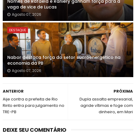
Nomes de Rafaela e Raniery ganham força para a
vaga de vice de Lucas
Agosto 07, 2026
DESTAQUE
Nabor destaca força do setor sucroenergético na
economia da PB
Agosto 07, 2026
ANTERIOR
PRÓXIMA
Aije contra a prefeita de Rio
Dupla assalta empresarial,
Rinto entra para julgamento no
agride vítimas e foge com
TRE-PB
dinheiro, em Mari
DEIXE SEU COMENTÁRIO