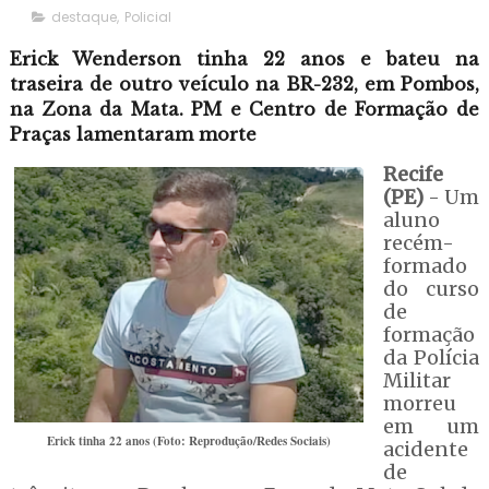
destaque
,
Policial
Erick Wenderson tinha 22 anos e bateu na
traseira de outro veículo na BR-232, em Pombos,
na Zona da Mata. PM e Centro de Formação de
Praças lamentaram morte
Recife
(PE)
- Um
aluno
recém-
formado
do curso
de
formação
da Polícia
Militar
morreu
em um
Erick tinha 22 anos (Foto: Reprodução/Redes Sociais)
acidente
de