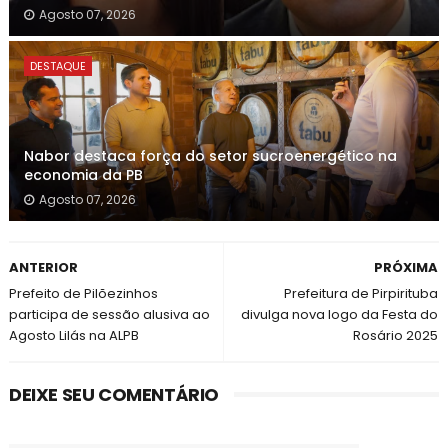
Agosto 07, 2026
DESTAQUE
Nabor destaca força do setor sucroenergético na
economia da PB
Agosto 07, 2026
ANTERIOR
PRÓXIMA
Prefeito de Pilõezinhos
Prefeitura de Pirpirituba
participa de sessão alusiva ao
divulga nova logo da Festa do
Agosto Lilás na ALPB
Rosário 2025
DEIXE SEU COMENTÁRIO