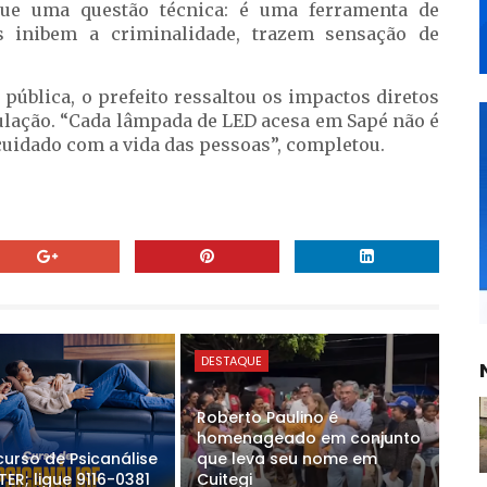
que uma questão técnica: é uma ferramenta de
s inibem a criminalidade, trazem sensação de
pública, o prefeito ressaltou os impactos diretos
pulação. “Cada lâmpada de LED acesa em Sapé não é
 cuidado com a vida das pessoas”, completou.
DESTAQUE
Roberto Paulino é
homenageado em conjunto
curso de Psicanálise
que leva seu nome em
ER; ligue 9116-0381
Cuitegi