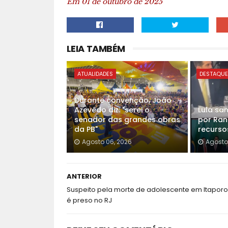
Em 01 de outubro de 2025
LEIA TAMBÉM
ATUALIDADES
DESTAQU
Durante convenção, João
Azevêdo diz: "serei o
Lula san
senador das grandes obras
por Ran
da PB"
recurso
Agosto 06, 2026
Agosto
ANTERIOR
Suspeito pela morte de adolescente em Itapor
é preso no RJ