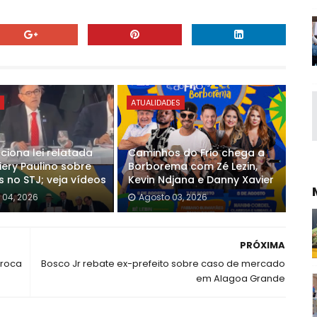
E
ATUALIDADES
ciona lei relatada
Caminhos do Frio chega a
iery Paulino sobre
Borborema com Zé Lezin,
s no STJ; veja vídeos
Kevin Ndjana e Danny Xavier
 04, 2026
Agosto 03, 2026
PRÓXIMA
oroca
Bosco Jr rebate ex-prefeito sobre caso de mercado
em Alagoa Grande