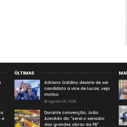
ÚLTIMAS
MAI
a
Adriano Galdino desiste de ser
candidato a vice de Lucas; veja
motivo
Agosto 06, 2026
za
Durante convenção, João
 e
Azevêdo diz: "serei o senador
das grandes obras da PB"