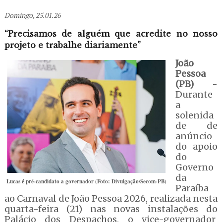
Domingo, 25.01.26
“Precisamos de alguém que acredite no nosso
projeto e trabalhe diariamente”
João
Pessoa
(PB)
-
Durante
a
solenida
de de
anúncio
do apoio
do
Governo
da
Lucas é pré-candidato a governador (Foto: Divulgação/Secom-PB)
Paraíba
ao Carnaval de João Pessoa 2026, realizada nesta
quarta-feira (21) nas novas instalações do
Palácio dos Despachos, o vice-governador