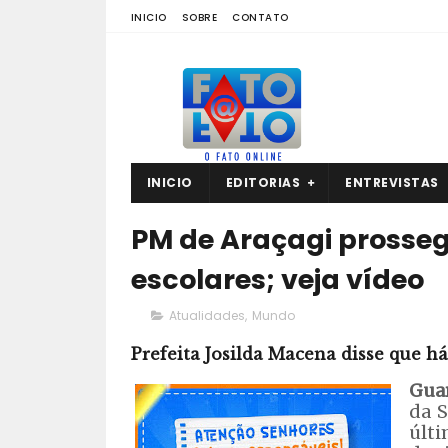
INICIO
SOBRE
CONTATO
INICIO
EDITORIAS
ENTREVISTAS
PM de Araçagi prosse
escolares; veja vídeo
Atualidades
,
Mundo
Prefeita Josilda Macena disse que há
Guar
da S
últi