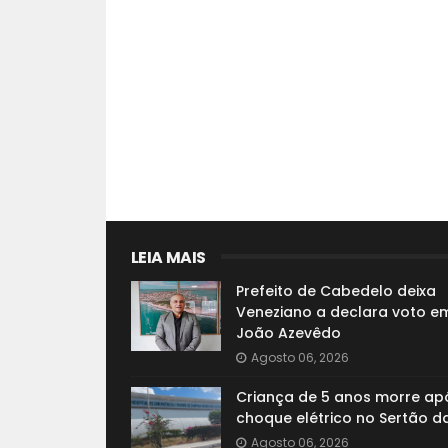
LEIA MAIS
Prefeito de Cabedelo deixa
Veneziano a declara voto e
João Azevêdo
Agosto 06, 2026
Criança de 5 anos morre ap
choque elétrico no Sertão d
Agosto 06, 2026