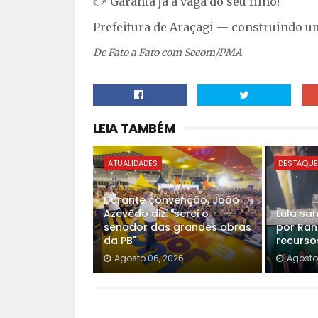
👉 Garanta já a vaga do seu filho!
Prefeitura de Araçagi — construindo u
De Fato a Fato com Secom/PMA
LEIA TAMBÉM
ATUALIDADES
DESTAQU
Durante convenção, João
Azevêdo diz: "serei o
Lula san
senador das grandes obras
por Ran
da PB"
recurso
Agosto 06, 2026
Agosto