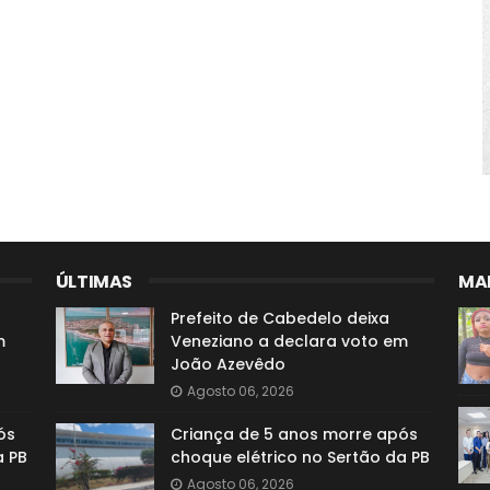
ÚLTIMAS
MAI
Prefeito de Cabedelo deixa
m
Veneziano a declara voto em
João Azevêdo
Agosto 06, 2026
ós
Criança de 5 anos morre após
a PB
choque elétrico no Sertão da PB
Agosto 06, 2026