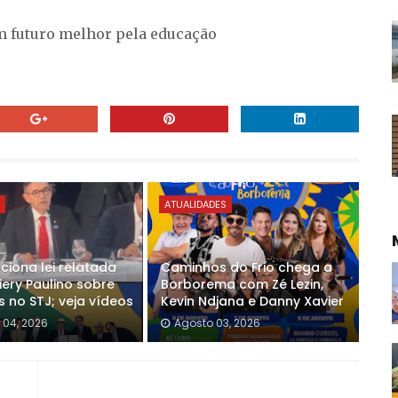
m futuro melhor pela educação
E
ATUALIDADES
ciona lei relatada
Caminhos do Frio chega a
iery Paulino sobre
Borborema com Zé Lezin,
s no STJ; veja vídeos
Kevin Ndjana e Danny Xavier
 04, 2026
Agosto 03, 2026