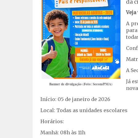
da c
Veja
A pr
para
toda
Conf
Matr
A Se
Já e
Banner de divulgação (Foto: Secom/PMA)
nova
Início: 05 de janeiro de 2026
Local: Todas as unidades escolares
Horários:
Manhã: 08h às 11h