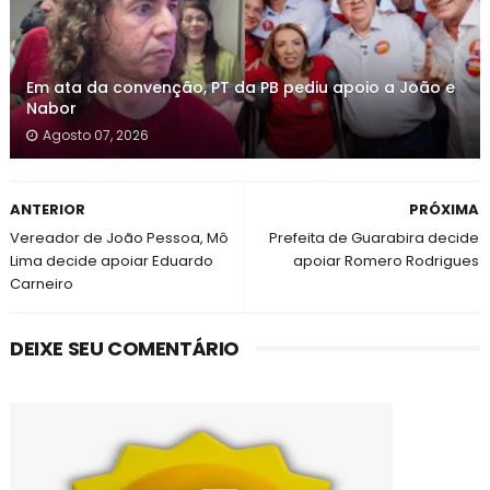
Em ata da convenção, PT da PB pediu apoio a João e
Nabor
Agosto 07, 2026
ANTERIOR
PRÓXIMA
Vereador de João Pessoa, Mô
Prefeita de Guarabira decide
Lima decide apoiar Eduardo
apoiar Romero Rodrigues
Carneiro
DEIXE SEU COMENTÁRIO