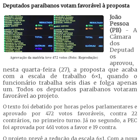
Deputados paraibanos votam favorável à proposta
João
Pessoa
(PB)
- A
Câmara
dos
Deputad
os
Aprovação da matéria teve 472 votos (Foto: Reprodução)
aprovou,
nesta quarta-feira (27), a proposta que acaba
com a escala de trabalho 6×1, quando o
funcionário trabalha seis dias e folga apenas
um. Todos os deputados paraibanos votaram
favorável ao projeto.
O texto foi debatido por horas pelos parlamentares e
aprovado por 472 votos favoráveis, contra 22
contrários, no primeiro turno. Já no segundo, a PEC
foi aprovada por 461 votos a favor e 19 contra.
O projeto prevê a redução da escala 6×1. Com a nova