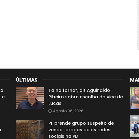
ÚLTIMAS
MAI
za
Tá no forno”, diz Aguinaldo
 e
Ribeiro sobre escolha do vice de
Lucas
Agosto 06, 2026
PF prende grupo suspeito de
a
vender drogas pelas redes
sociais na PB