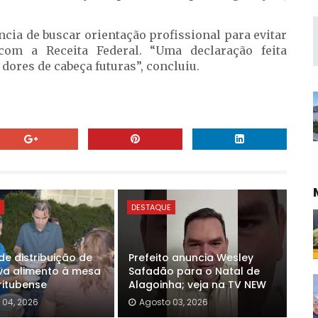
ncia de buscar orientação profissional para evitar
com a Receita Federal. “Uma declaração feita
 dores de cabeça futuras”, concluiu.
E
DESTAQUE
de distribuição de
Prefeito anuncia Wesley
va alimento à mesa
Safadão para o Natal de
ritubense
Alagoinha; veja na TV NEW
 04, 2026
Agosto 03, 2026