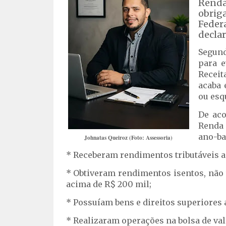
Renda
obriga
Feder
declar
Segund
para e
Receit
acaba 
ou esq
De aco
Renda 
ano-ba
Johnatas Queiroz (Foto: Assessoria)
* Receberam rendimentos tributáveis 
* Obtiveram rendimentos isentos, não 
acima de R$ 200 mil;
* Possuíam bens e direitos superiores 
* Realizaram operações na bolsa de val