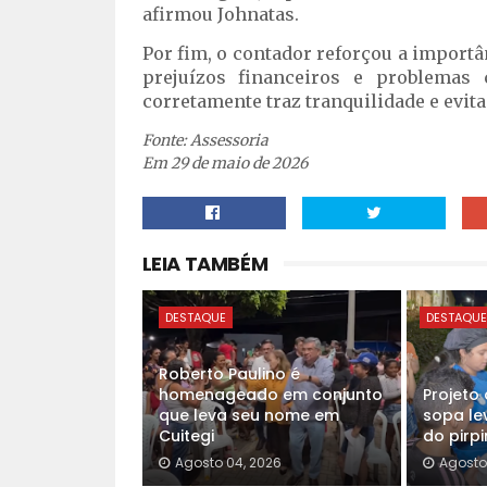
afirmou Johnatas.
Por fim, o contador reforçou a importâ
prejuízos financeiros e problemas 
corretamente traz tranquilidade e evita
Fonte: Assessoria
Em 29 de maio de 2026
LEIA TAMBÉM
DESTAQUE
DESTAQU
Roberto Paulino é
homenageado em conjunto
Projeto 
que leva seu nome em
sopa le
Cuitegi
do pirpi
Agosto 04, 2026
Agosto