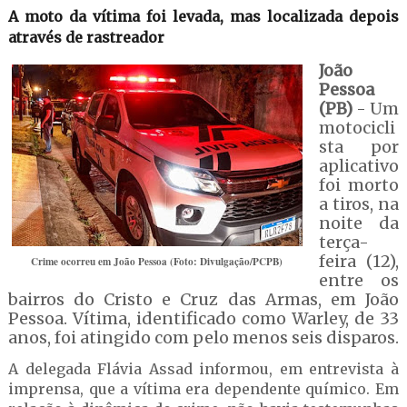
A moto da vítima foi levada, mas localizada depois
através de rastreador
João
Pessoa
(PB)
- Um
motocicli
sta por
aplicativo
foi morto
a tiros, na
noite da
terça-
feira (12),
Crime ocorreu em João Pessoa (Foto: Divulgação/PCPB)
entre os
bairros do Cristo e Cruz das Armas, em João
Pessoa. Vítima, identificado como Warley, de 33
anos, foi atingido com pelo menos seis disparos.
A delegada Flávia Assad informou, em entrevista à
imprensa, que a vítima era dependente químico. Em