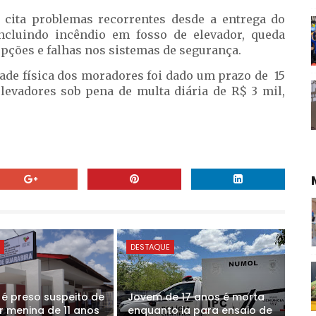
l cita problemas recorrentes desde a entrega do
ncluindo incêndio em fosso de elevador, queda
upções e falhas nos sistemas de segurança.
dade física dos moradores foi dado um prazo de 15
elevadores sob pena de multa diária de R$ 3 mil,
E
DESTAQUE
 preso suspeito de
Jovem de 17 anos é morta
r menina de 11 anos
enquanto ia para ensaio de