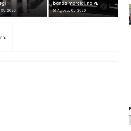
egi
banda marcial, na PB
 05, 2026
Agosto 05, 2026
PB;