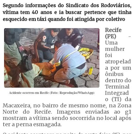
Segundo informações do Sindicato dos Rodoviários,
vítima tem 40 anos e ia buscar pertence que tinha
esquecido em táxi quando foi atingida por coletivo
Recife
(PE)
-
Uma
mulher
foi
atropelad
a por um
ônibus
dentro do
Terminal
Integrad
Acidente ocorreu em Recife (Foto: Reprodução/WhatsApp)
o (TI) da
Macaxeira, no bairro de mesmo nome, na Zona
Norte do Recife. Imagens enviadas ao g1
mostram a vítima sendo socorrida no local após
ter a perna esmagada.