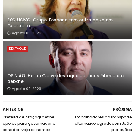
EXCLUSIVO! Grupo Toscano tem outra baixa em
Guarabira
Agosto 09, 2026
DESTAQUE
OPINIÃO! Heron Cid vê destaque de Lucas Ribeiro em
debate
Agosto 08, 2026
ANTERIOR
PRÓXIMA
Prefeita de Araçagi define
Trabalhadores do transporte
apoios para governador e
alternativo agradecem João
senador; veja os nomes
por ações