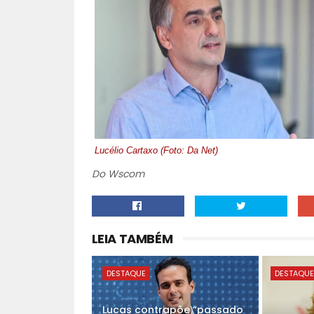
Lucélio Cartaxo (Foto: Da Net)
Do Wscom
LEIA TAMBÉM
DESTAQUE
DESTAQU
Lucas contrapõe “passado