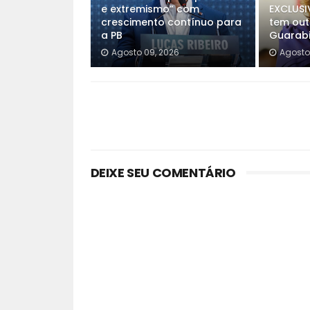
e extremismo” com
EXCLUSI
crescimento contínuo para
tem out
a PB
Guarabi
Agosto 09, 2026
Agosto
DEIXE SEU COMENTÁRIO