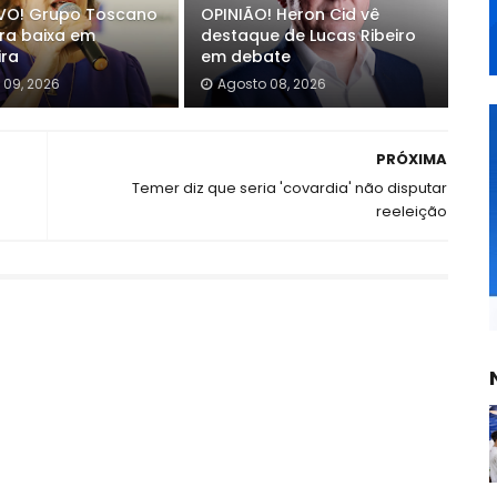
VO! Grupo Toscano
OPINIÃO! Heron Cid vê
ra baixa em
destaque de Lucas Ribeiro
ra
em debate
 09, 2026
Agosto 08, 2026
PRÓXIMA
Temer diz que seria 'covardia' não disputar
reeleição