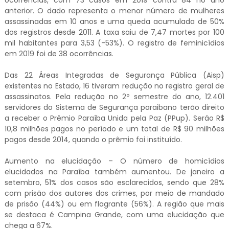
ocorrências, com 73 casos em 2019 contra 84 no ano
anterior. O dado representa o menor número de mulheres
assassinadas em 10 anos e uma queda acumulada de 50%
dos registros desde 2011. A taxa saiu de 7,47 mortes por 100
mil habitantes para 3,53 (-53%). O registro de feminicídios
em 2019 foi de 38 ocorrências.
Das 22 Áreas Integradas de Segurança Pública (Aisp)
existentes no Estado, 16 tiveram redução no registro geral de
assassinatos. Pela redução no 2º semestre do ano, 12.401
servidores do Sistema de Segurança paraibano terão direito
a receber o Prêmio Paraíba Unida pela Paz (PPup). Serão R$
10,8 milhões pagos no período e um total de R$ 90 milhões
pagos desde 2014, quando o prêmio foi instituído.
Aumento na elucidação – O número de homicídios
elucidados na Paraíba também aumentou. De janeiro a
setembro, 51% dos casos são esclarecidos, sendo que 28%
com prisão dos autores dos crimes, por meio de mandado
de prisão (44%) ou em flagrante (56%). A região que mais
se destaca é Campina Grande, com uma elucidação que
chega a 67%.