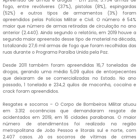
Apreensão de armas e drogas – Em 2019, 3.754 armas de
fogo, entre revólveres (37%), pistolas (8%), espingardas
(52%) e outros tipos de armamentos (3%) foram
apreendidos pelas Polícias Militar e Civil. O número é 54%
maior que número de armas retiradas de circulação no ano
anterior (2.440). Ainda segundo o relatório, em 2019 houve a
segunda maior apreensão desse tipo de material na década,
totalizando 27,6 mil armas de fogo que foram recolhidas das
ruas durante o Programa Paraíba Unida pela Paz.
Desde 2011 também foram apreendidas 16,7 toneladas de
drogas, gerando uma média 5,09 quilos de entorpecentes
que deixaram de se comercializadas no Estado. No ano
passado, 1 tonelada e 234,2 quilos de maconha, cocaína e
crack foram apreendidos.
Resgates e socorros – O Corpo de Bombeiros Militar atuou
em 3.312 ocorrências que demandaram resgate de
acidentados em 2019, em 16 cidades paraibanas. O maior
número de atendimentos foi realizado na região
metropolitana de João Pessoa e litorais sul e norte, com
2.407 casos. Já os socorros de vítimas de crimes