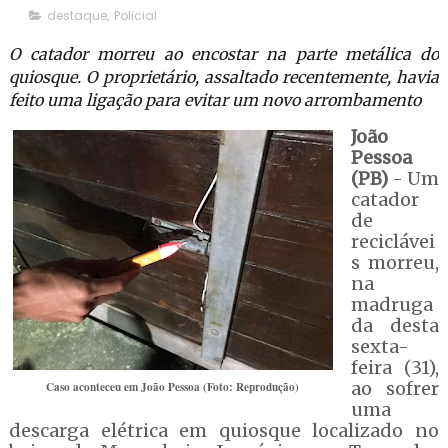
destaque
,
Policial
O catador morreu ao encostar na parte metálica do
quiosque. O proprietário, assaltado recentemente, havia
feito uma ligação para evitar um novo arrombamento
João
Pessoa
(PB)
- Um
catador
de
reciclávei
s morreu,
na
madruga
da desta
sexta-
feira (31),
ao sofrer
Caso aconteceu em João Pessoa (Foto: Reprodução)
uma
descarga elétrica em quiosque localizado no