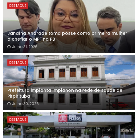
DESTAQUE
Janaína Andrade toma posse como primeira mulher
a chefiar o MPF na PB
Julho 31, 2026
DESTAQUE
Prefeitura implanta Implanon na rede de saúde de
Pirpirituba
Julho 30, 2026
DESTAQUE