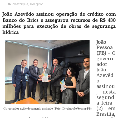
destaque
,
Religiao
João Azevêdo assinou operação de crédito com
Banco do Brics e assegurou recursos de R$ 430
milhões para execução de obras de segurança
hídrica
João
Pessoa
(PB)
- O
govern
ador
João
Azevêd
o
assinou
, nesta
segund
a-feira
(2), em
Governador exibe documento assinado (Foto: Divulgação/Secom-PB)
Brasília,