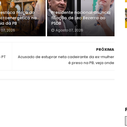
estaca força do
Presidente nacional anuncia
ucroenergético na
filiação de Leo Bezerra ao
ia da PB
PSDB
 07, 2026
Agosto 07, 2026
PRÓXIMA
 PT
Acusado de estuprar neta cadeirante da ex-mulher
é preso na PB; veja onde