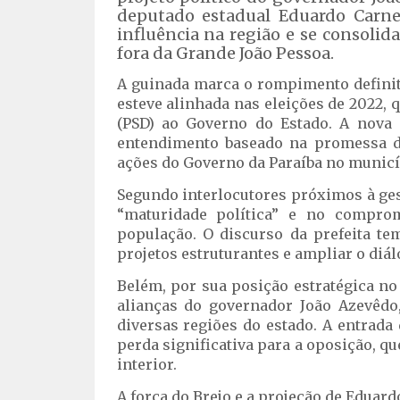
deputado estadual Eduardo Carnei
influência na região e se consoli
fora da Grande João Pessoa.
A guinada marca o rompimento definiti
esteve alinhada nas eleições de 2022,
(PSD) ao Governo do Estado. A nova 
entendimento baseado na promessa d
ações do Governo da Paraíba no municí
Segundo interlocutores próximos à ge
“maturidade política” e no comprom
população. O discurso da prefeita te
projetos estruturantes e ampliar o diá
Belém, por sua posição estratégica n
alianças do governador João Azevêd
diversas regiões do estado. A entrad
perda significativa para a oposição, q
interior.
A força do Brejo e a projeção de Eduar