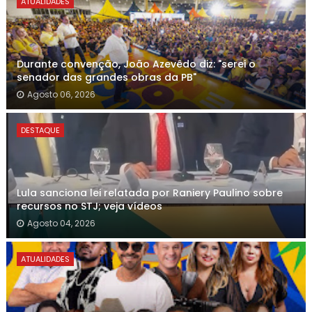
ATUALIDADES
Durante convenção, João Azevêdo diz: "serei o
senador das grandes obras da PB"
Agosto 06, 2026
DESTAQUE
Lula sanciona lei relatada por Raniery Paulino sobre
recursos no STJ; veja vídeos
Agosto 04, 2026
ATUALIDADES