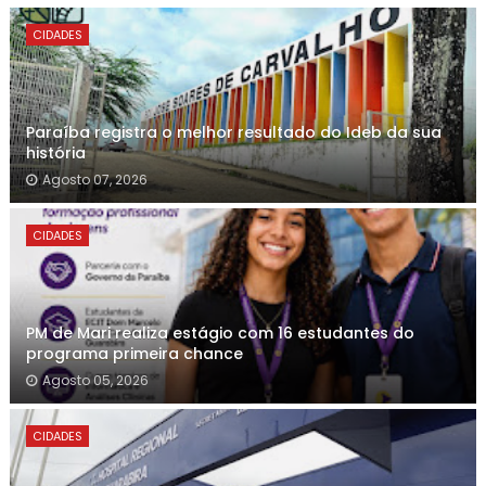
CIDADES
Paraíba registra o melhor resultado do Ideb da sua
história
Agosto 07, 2026
CIDADES
PM de Mari realiza estágio com 16 estudantes do
programa primeira chance
Agosto 05, 2026
CIDADES