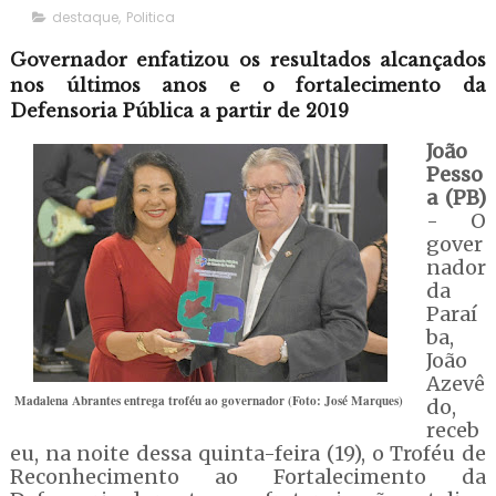
destaque
,
Politica
Governador enfatizou os resultados alcançados
nos últimos anos e o fortalecimento da
Defensoria Pública a partir de 2019
João
Pesso
a (PB)
- O
gover
nador
da
Paraí
ba,
João
Azevê
Madalena Abrantes entrega troféu ao governador (Foto: José Marques)
do,
receb
eu, na noite dessa quinta-feira (19), o Troféu de
Reconhecimento ao Fortalecimento da