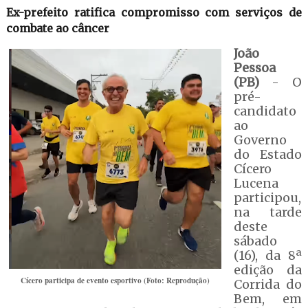
Ex-prefeito ratifica compromisso com serviços de
combate ao câncer
João
Pessoa
(PB)
- O
pré-
candidato
ao
Governo
do Estado
Cícero
Lucena
participou,
na tarde
deste
sábado
(16), da 8ª
edição da
Cícero participa de evento esportivo (Foto: Reprodução)
Corrida do
Bem, em