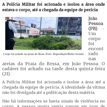
A Polícia Militar foi acionada e isolou a área onde
estava o corpo, até a chegada da equipe de perícia
João
Pessoa
(PB)
-
Um
corpo
foi
encont
rado
Corpo foi achado na praia do Bessa (Foto: Reprodução/Redes Sociais)
nas
areias da Praia do Bessa, em João Pessoa. O
cadáver foi achado na tarde desta quinta-feira
(21).
A Polícia Militar foi acionada e isolou a área até a
chegada da equipe de perícia. A identidade da vítima
não foi divulgada até a publicação desta matéria.
Não há informações se havia sinais de violência no
corpo. A pessoa morta vestia roupas em tons de