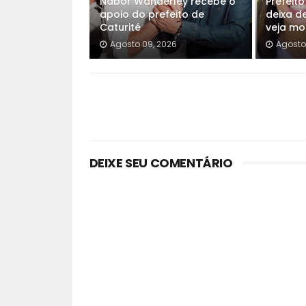
Nabor Wanderley recebe o
Prefeit
apoio do prefeito de
deixa de
Caturité
veja mo
Agosto 09, 2026
Agosto
DEIXE SEU COMENTÁRIO