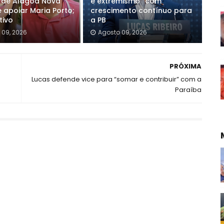
o de Alagoa Nova
e extremismo” com
 apoiar Maria Porto;
crescimento contínuo para
tivo
a PB
 09, 2026
Agosto 09, 2026
PRÓXIMA
Lucas defende vice para “somar e contribuir” com a
Paraíba