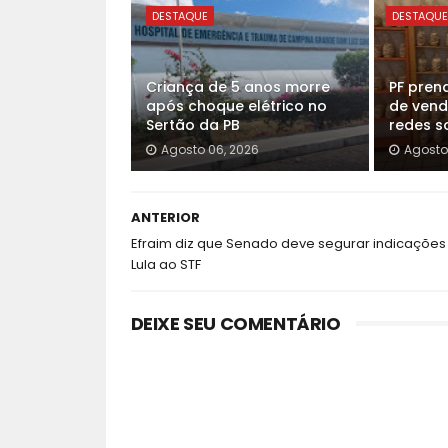
DESTAQUE
DESTAQU
Criança de 5 anos morre
PF pren
após choque elétrico no
de vend
Sertão da PB
redes so
Agosto 06, 2026
Agosto
ANTERIOR
Efraim diz que Senado deve segurar indicações
Lula ao STF
DEIXE SEU COMENTÁRIO