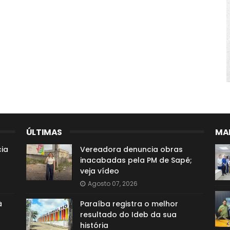
ÚLTIMAS
MAI
ia
Vereadora denuncia obras
inacabadas pela PM de Sapé;
veja vídeo
Agosto 07, 2026
à
Paraíba registra o melhor
resultado do Ideb da sua
história