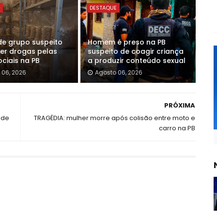
E
DESTAQUE
de grupo suspeito
Homem é preso na PB
er drogas pelas
suspeito de coagir criança
ciais na PB
a produzir conteúdo sexual
 06, 2026
Agosto 06, 2026
PRÓXIMA
 de
TRAGÉDIA: mulher morre após colisão entre moto e
carro na PB