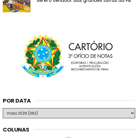
"serei o senador das grandes obras da PB"
POR DATA
COLUNAS