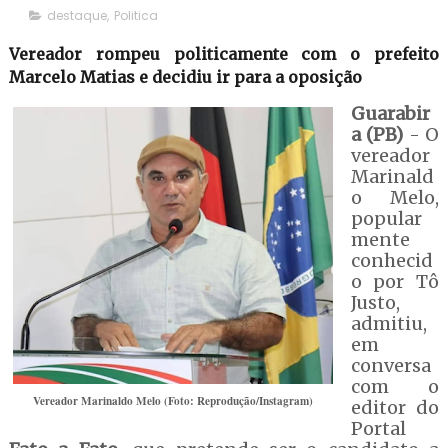
destaque
,
Politica
Vereador rompeu politicamente com o prefeito
Marcelo Matias e decidiu ir para a oposição
Guarabir
a (PB)
- O
vereador
Marinald
o Melo,
popular
mente
conhecid
o por Tô
Justo,
admitiu,
em
conversa
com o
Vereador Marinaldo Melo (Foto: Reprodução/Instagram)
editor do
Portal