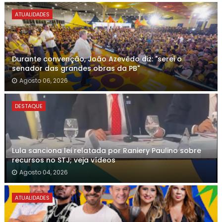
ATUALIDADES
Durante convenção, João Azevêdo diz: "serei o
senador das grandes obras da PB"
Agosto 06, 2026
DESTAQUE
Lula sanciona lei relatada por Raniery Paulino sobre
recursos no STJ; veja vídeos
Agosto 04, 2026
ATUALIDADES