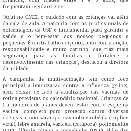
crianças, com idades entre 1 e 3 anos, que
frequentam regularmente.
“Aqui no CMEI, o cuidado com as crianças vai além
da sala de aula. A parceria com os profissionais de
enfermagem da USF é fundamental para garantir a
saúde e o bem-estar dos nossos pequenos e
pequenas. É um trabalho conjunto, feito com atenção,
responsabilidade e muito carinho, que traz mais
segurança para as famílias e fortalece o
desenvolvimento das crianças”, destacou a diretora
da unidade.
A campanha de multivacinação tem como foco
principal a imunização contra a Influenza (gripe),
sem deixar de lado a atualização das vacinas de
rotina previstas no calendário nacional. Crianças de
1 a menores de 5 anos devem estar com o esquema
vacinal completo para proteção contra diversas
doenças, como sarampo, caxumba e rubéola (tríplice
viral), febre amarela, varicela (catapora), poliomielite
(VIP), difteria, tétano e coqueluche (DTP), além das