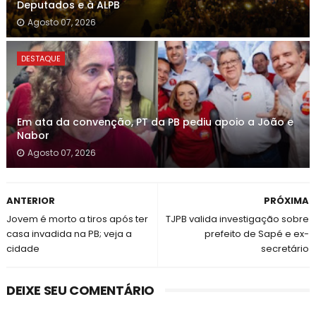
Deputados e à ALPB
Agosto 07, 2026
DESTAQUE
Em ata da convenção, PT da PB pediu apoio a João e
Nabor
Agosto 07, 2026
ANTERIOR
PRÓXIMA
Jovem é morto a tiros após ter
TJPB valida investigação sobre
casa invadida na PB; veja a
prefeito de Sapé e ex-
cidade
secretário
DEIXE SEU COMENTÁRIO