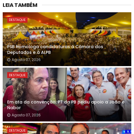
LEIA TAMBÉM
DESTAQUE
PSB homologa candidaturas à Câmara dos
Deputados e à ALPB
Agosto 07, 2026
DESTAQUE
Em ata da convenção, PT da PB pediu apoio a João e
Nabor
Agosto 07, 2026
DESTAQUE