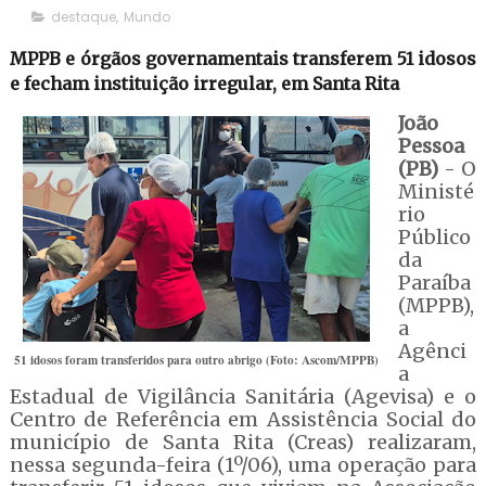
destaque
,
Mundo
MPPB e órgãos governamentais transferem 51 idosos
e fecham instituição irregular, em Santa Rita
João
Pessoa
(PB)
- O
Ministé
rio
Público
da
Paraíba
(MPPB),
a
Agênci
51 idosos foram transferidos para outro abrigo (Foto: Ascom/MPPB)
a
Estadual de Vigilância Sanitária (Agevisa) e o
Centro de Referência em Assistência Social do
município de Santa Rita (Creas) realizaram,
nessa segunda-feira (1º/06), uma operação para