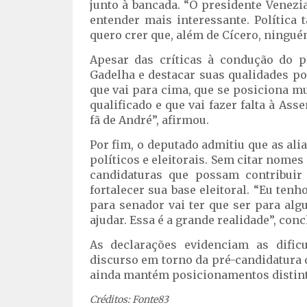
junto à bancada. “O presidente Venezi
entender mais interessante. Política
quero crer que, além de Cícero, ningué
Apesar das críticas à condução do p
Gadelha e destacar suas qualidades pol
que vai para cima, que se posiciona m
qualificado e que vai fazer falta à As
fã de André”, afirmou.
Por fim, o deputado admitiu que as al
políticos e eleitorais. Sem citar nome
candidaturas que possam contribuir
fortalecer sua base eleitoral. “Eu te
para senador vai ter que ser para al
ajudar. Essa é a grande realidade”, conc
As declarações evidenciam as dific
discurso em torno da pré-candidatura
ainda mantém posicionamentos distinto
Créditos: Fonte83