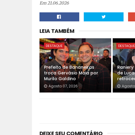
Em 21.06.2026
LEIA TAMBÉM
DESTAQUE
DESTAQU
Prefeito de Bananeiras
Raniery
troca Gervásio Maia por
de Luca
Murilo Galdino
retroced
Agosto 07, 2026
Agosto
DEIXE SEU COMENTÁRIO