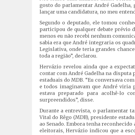
gosto do parlamentar André Gadelha, 
lançar uma candidatura, no meu entend
Segundo o deputado, ele tomou conhe
participou de qualquer debate prévio 
menos eu não recebi nenhum comunica
sabia era que André integraria os qua
Legislativa, onde teria grandes chanc
toda a região”, declarou.
Hervázio revelou ainda que a expecta
contar com André Gadelha na disputa p
estaduais do MDB. “Eu conversava com
e todos imaginavam que André viria 
estava preparado para acolhê-lo c
surpreendidos”, disse.
Durante a entrevista, o parlamentar 
Vital do Rêgo (MDB), presidente estadu
ao Senado. Embora tenha reconhecido a
eleitorais, Hervázio indicou que a e