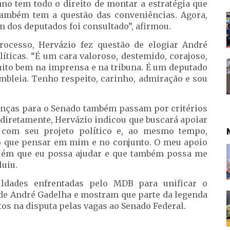
ano tem todo o direito de montar a estratégia que
 também tem a questão das conveniências. Agora,
m dos deputados foi consultado”, afirmou.
rocesso, Hervázio fez questão de elogiar André
íticas. “É um cara valoroso, destemido, corajoso,
uito bem na imprensa e na tribuna. É um deputado
sembleia. Tenho respeito, carinho, admiração e sou
ianças para o Senado também passam por critérios
s diretamente, Hervázio indicou que buscará apoiar
 com seu projeto político e, ao mesmo tempo,
nho que pensar em mim e no conjunto. O meu apoio
guém que eu possa ajudar e que também possa me
luiu.
uldades enfrentadas pelo MDB para unificar o
 de André Gadelha e mostram que parte da legenda
s na disputa pelas vagas ao Senado Federal.