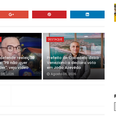
E
DESTAQUE
 defende reeleição
Prefeito de Cabedelo deixa
s: "PB não quer
Veneziano a declara voto
er"; veja vídeo
em João Azevêdo
 06, 2026
Agosto 06, 2026