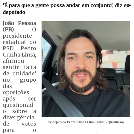
‘É para que a gente possa andar em conjunto’, diz ex-
deputado
J
oão Pessoa
(PB)
- O
presidente
estadual do
PSD, Pedro
Cunha Lima,
afirmou
sentir ‘falta
de unidade’
no grupo
das
oposições
após ser
questionad
o sobre a
divergência
Ex-deputado Pedro Cunha Lima (Foto: Reprodução)
de votos
para o