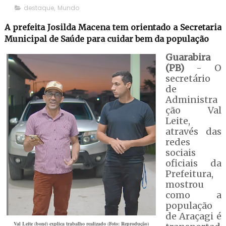
destaque
,
Mundo
A prefeita Josilda Macena tem orientado a Secretaria
Municipal de Saúde para cuidar bem da população
Guarabira
(PB)
- O
secretário
de
Administra
ção Val
Leite,
através das
redes
sociais
oficiais da
Prefeitura,
mostrou
como a
população
de Araçagi é
Val Leite (boné) explica trabalho realizado (Foto: Reprodução)