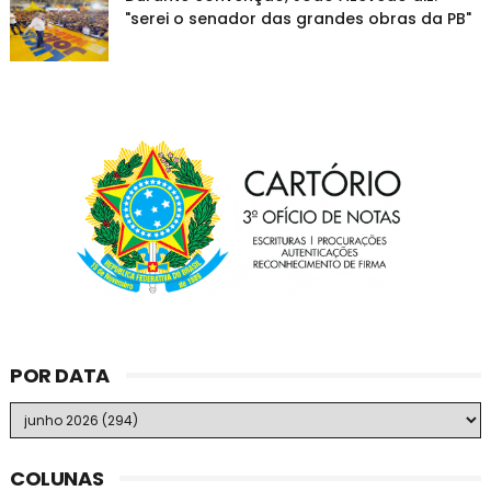
"serei o senador das grandes obras da PB"
POR DATA
COLUNAS