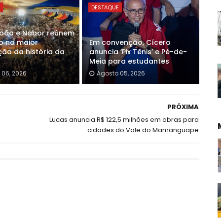
E
DESTAQUE
João e Nabor reúnem
o na maior
Em convenção, Cícero
ão da história da
anuncia ‘Pix Tênis’ e Pé-de-
Meia para estudantes
 06, 2026
Agosto 05, 2026
PRÓXIMA
Lucas anuncia R$ 122,5 milhões em obras para
cidades do Vale do Mamanguape