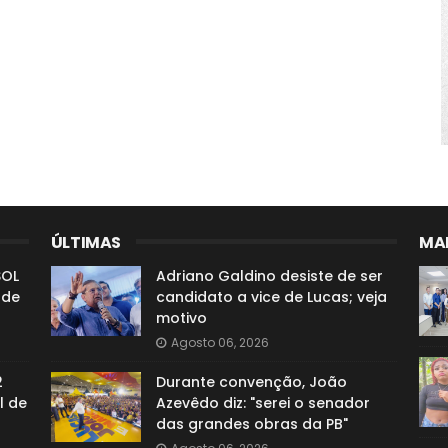
ÚLTIMAS
MAI
SOL
Adriano Galdino desiste de ser
 de
candidato a vice de Lucas; veja
motivo
Agosto 06, 2026
2
Durante convenção, João
l de
Azevêdo diz: "serei o senador
das grandes obras da PB"