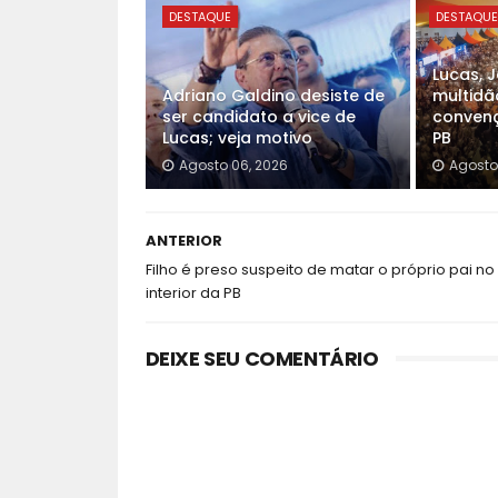
DESTAQUE
DESTAQU
Lucas, 
Adriano Galdino desiste de
multidã
ser candidato a vice de
convenç
Lucas; veja motivo
PB
Agosto 06, 2026
Agosto
ANTERIOR
Filho é preso suspeito de matar o próprio pai no
interior da PB
DEIXE SEU COMENTÁRIO