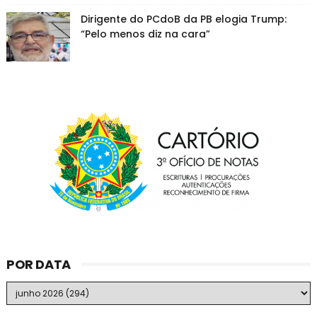
Dirigente do PCdoB da PB elogia Trump:
“Pelo menos diz na cara”
POR DATA