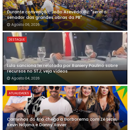
Durante convenção, João Azevêdo diz: "serei o
senador das grandes obras da PB"
Agosto 06, 2026
DESTAQUE
Lula sanciona lei relatada por Raniery Paulino sobre
recursos no STJ; veja vídeos
Agosto 04, 2026
ATUALIDADES
Caminhos do Frio chega a Borborema com Zé Lezin,
Kevin Ndjana e Danny Xavier