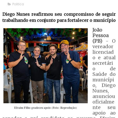
Politica
Diego Nunes reafirmou seu compromisso de seguir
trabalhando em conjunto para fortalecer o município
João
Pessoa
(PB)
- O
vereador
licenciad
o e atual
secretári
o de
Saúde do
municípi
o, Diego
Nunes,
anunciou
oficialme
nte seu
Efraim Filho gradeceu apoio (Foto: Reprodução)
apoio ao