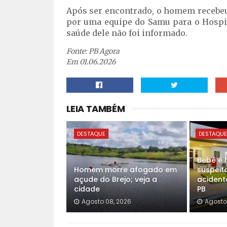
Após ser encontrado, o homem recebeu
por uma equipe do Samu para o Hospit
saúde dele não foi informado.
Fonte: PB Agora
Em 01.06.2026
LEIA TAMBÉM
DESTAQUE
DESTAQU
Bebê é 
Homem morre afogado em
suspeit
açude do Brejo; veja a
acident
cidade
PB
Agosto 08, 2026
Agosto