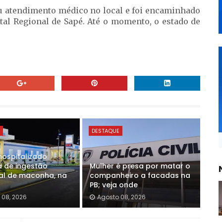
 atendimento médico no local e foi encaminhado
al Regional de Sapé. Até o momento, o estado de
E
DESTAQUE
hospitalizado
a de ingestão
Mulher é presa por matar o
al de maconha, na
companheiro a facadas na
PB; veja onde
 08, 2026
Agosto 08, 2026