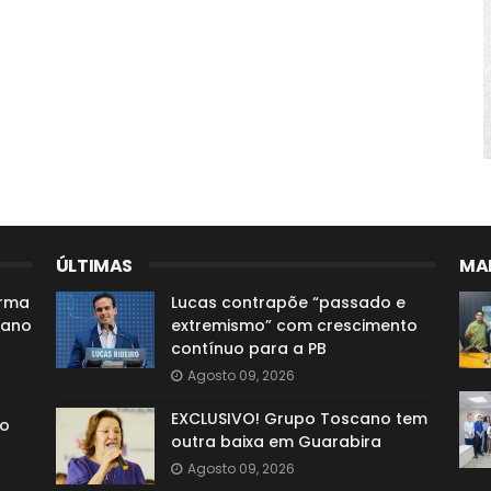
ÚLTIMAS
MAI
irma
Lucas contrapõe “passado e
iano
extremismo” com crescimento
contínuo para a PB
Agosto 09, 2026
EXCLUSIVO! Grupo Toscano tem
so
outra baixa em Guarabira
Agosto 09, 2026