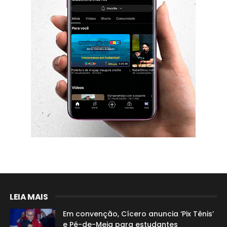
LEIA MAIS
Em convenção, Cícero anuncia ‘Pix Tênis’
e Pé-de-Meia para estudantes