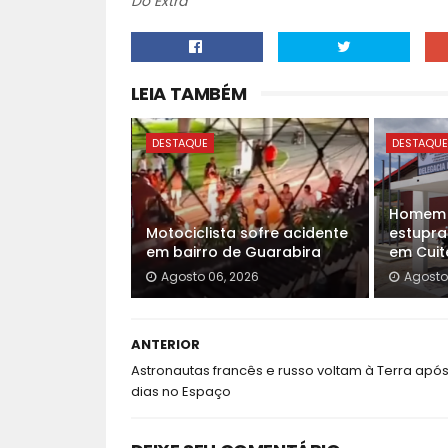
Do Extra
LEIA TAMBÉM
DESTAQUE
DESTAQU
Homem é
Motociclista sofre acidente
estupra
em bairro de Guarabira
em Cuit
Agosto 06, 2026
Agosto
ANTERIOR
Astronautas francês e russo voltam à Terra apó
dias no Espaço