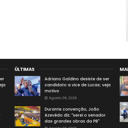
ÚLTIMAS
MAI
er
Adriano Galdino desiste de ser
eja
candidato a vice de Lucas; veja
motivo
Agosto 06, 2026
Durante convenção, João
r
Azevêdo diz: "serei o senador
das grandes obras da PB"