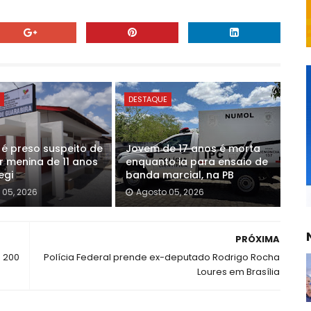
E
DESTAQUE
 preso suspeito de
Jovem de 17 anos é morta
r menina de 11 anos
enquanto ia para ensaio de
egi
banda marcial, na PB
 05, 2026
Agosto 05, 2026
PRÓXIMA
s 200
Polícia Federal prende ex-deputado Rodrigo Rocha
Loures em Brasília