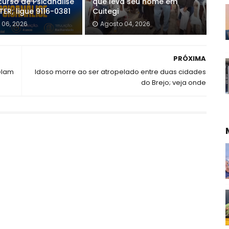
curso de Psicanálise
que leva seu nome em
ER; ligue 9116-0381
Cuitegi
 06, 2026
Agosto 04, 2026
PRÓXIMA
elam
Idoso morre ao ser atropelado entre duas cidades
do Brejo; veja onde