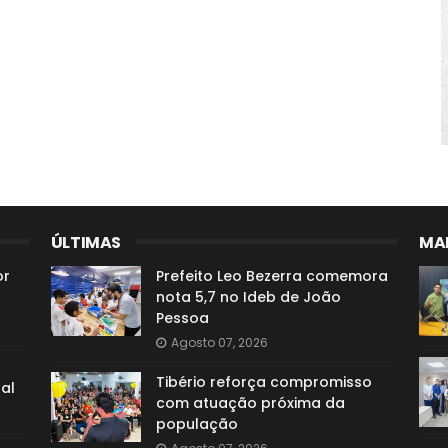
ÚLTIMAS
MAI
or
Prefeito Leo Bezerra comemora
nota 5,7 no Ideb de João
Pessoa
Agosto 07, 2026
o
Tibério reforça compromisso
al
com atuação próxima da
população