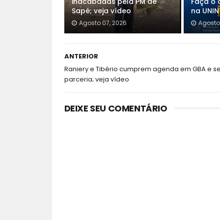
inacabadas pela PM de
Faça o 
Sapé; veja vídeo
na UNINT
Agosto 07, 2026
Agosto
ANTERIOR
Raniery e Tibério cumprem agenda em GBA e s
parceria; veja vídeo
DEIXE SEU COMENTÁRIO