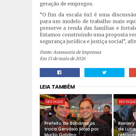
geração de empregos.
“O fim da escala 6x1 é uma discussão
para um modelo de trabalho mais equil
preserve a renda das famílias e fort
Estamos construindo uma proposta resp
segurança jurídica e justiça social”, a
Fonte: Assessoria de Imprensa
Em 13 de maio de 2026
LEIA TAMBÉM
DESTAQUE
DESTAQU
Prefeito de Bananeiras
Raniery
troca Gervásio Maia por
de Luca
Murilo Galdino
retroced