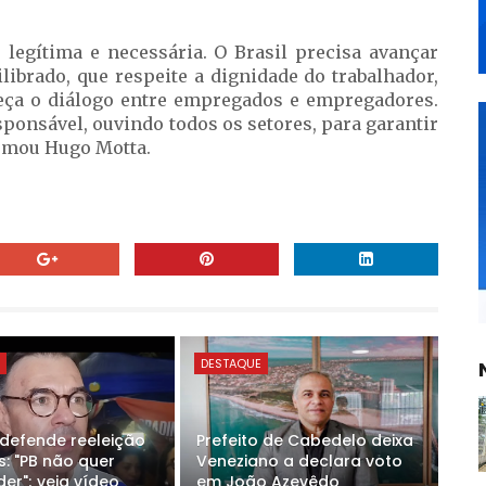
 legítima e necessária. O Brasil precisa avançar
ibrado, que respeite a dignidade do trabalhador,
aleça o diálogo entre empregados e empregadores.
onsável, ouvindo todos os setores, para garantir
firmou Hugo Motta.
E
DESTAQUE
 defende reeleição
Prefeito de Cabedelo deixa
s: "PB não quer
Veneziano a declara voto
er"; veja vídeo
em João Azevêdo