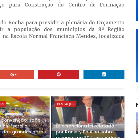
ço para Construção do Centro de Formação
é do Rocha para presidir a plenária do Orçamento
nir a população dos municípios da 8ª Região
e na Escola Normal Francisca Mendes, localizada
DES
DESTAQUE
 convenção, João
diz: "serei o
Lula sanciona lei relatada
 das grandes obras
por Raniery Paulino sobre
recursos no STJ; veja vídeos