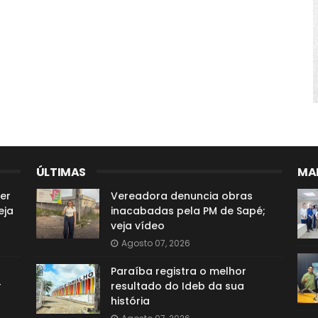
ÚLTIMAS
MAI
er
Vereadora denuncia obras
eja
inacabadas pela PM de Sapé;
veja vídeo
Agosto 07, 2026
Paraíba registra o melhor
r
resultado do Ideb da sua
história