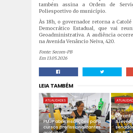
também assina a Ordem de Servi
Poliesportivo do município.
Às 18h, o governador retorna a Catol
Democrático Estadual, que vai reu
Geoadministrativa. A audiência ocorr
na Avenida Venâncio Neiva, 420.
Fonte: Secom-PB
Em 13.05.2026
LEIA TAMBÉM
ATUALIDADES
ATUALIDA
Durante
PMJP abre inscrições para
Azevêdo 
cursos profissionalizantes
senador
gratuitos
da PB"