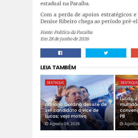
estadual na Paraíba.
Com a perda de apoios estratégicos e 
Denise Ribeiro chega ao período pré-ele
Fonte: Politica da Paraiba
Em 28 de junho de 2026
LEIA TAMBÉM
DESTAQUE
DESTAQU
Lucas, 
Adriano Galdino desiste de
multidã
ser candidato a vice de
convenç
Lucas; veja motivo
PB
Agosto 06, 2026
Agosto