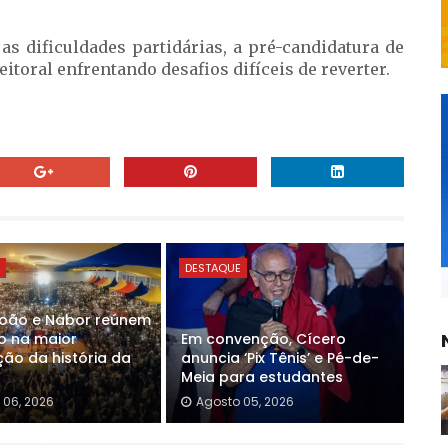
as dificuldades partidárias, a pré-candidatura de
itoral enfrentando desafios difíceis de reverter.
E
DESTAQUE
João e Nabor reúnem
o na maior
Em convenção, Cícero
ão da história da
anuncia ‘Pix Tênis’ e Pé-de-
Meia para estudantes
 06, 2026
Agosto 05, 2026