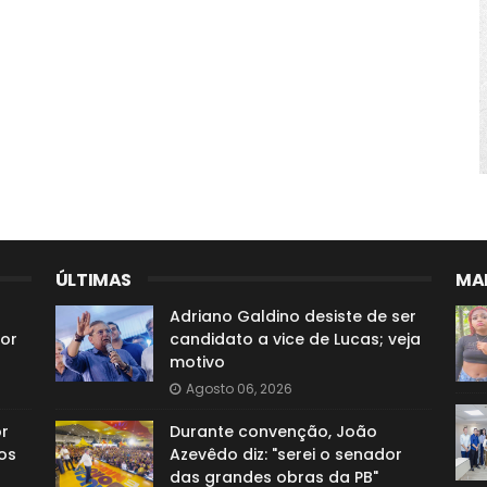
ÚLTIMAS
MAI
Adriano Galdino desiste de ser
or
candidato a vice de Lucas; veja
motivo
Agosto 06, 2026
or
Durante convenção, João
os
Azevêdo diz: "serei o senador
das grandes obras da PB"