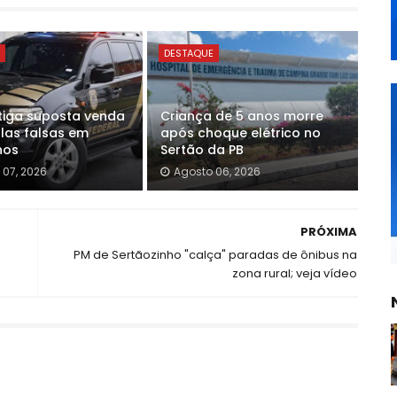
E
DESTAQUE
stiga suposta venda
Criança de 5 anos morre
las falsas em
após choque elétrico no
hos
Sertão da PB
 07, 2026
Agosto 06, 2026
PRÓXIMA
PM de Sertãozinho "calça" paradas de ônibus na
zona rural; veja vídeo