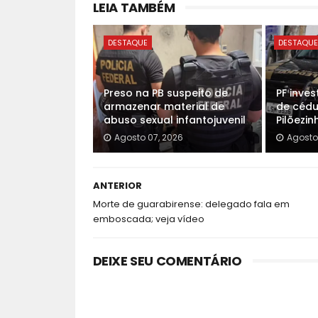
LEIA TAMBÉM
DESTAQUE
DESTAQU
Preso na PB suspeito de
PF inve
armazenar material de
de cédu
abuso sexual infantojuvenil
Pilõezin
Agosto 07, 2026
Agosto
ANTERIOR
Morte de guarabirense: delegado fala em
emboscada; veja vídeo
DEIXE SEU COMENTÁRIO