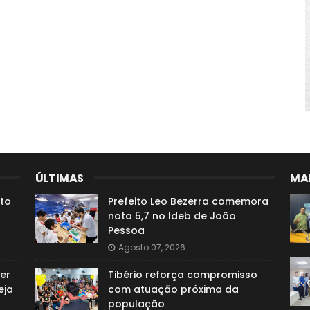
ÚLTIMAS
MAI
to
Prefeito Leo Bezerra comemora
nota 5,7 no Ideb de João
Pessoa
Agosto 07, 2026
er
Tibério reforça compromisso
eja
com atuação próxima da
população