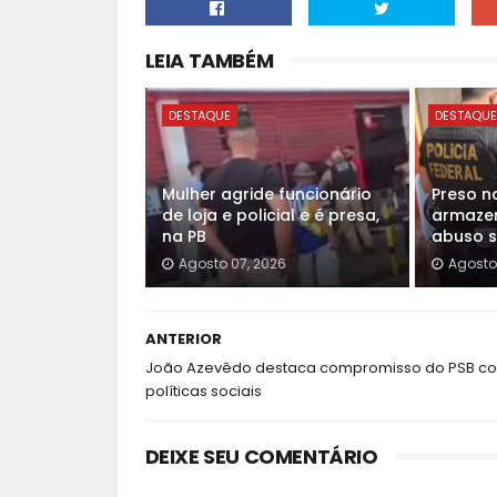
LEIA TAMBÉM
DESTAQUE
DESTAQU
Mulher agride funcionário
Preso n
de loja e policial e é presa,
armazen
na PB
abuso se
Agosto 07, 2026
Agosto
ANTERIOR
João Azevêdo destaca compromisso do PSB c
políticas sociais
DEIXE SEU COMENTÁRIO