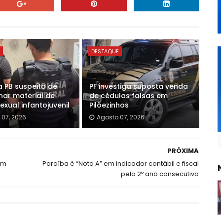
E
DESTAQUE
a PB suspeito de
PF investiga suposta venda
ar material de
de cédulas falsas em
xual infantojuvenil
Pilõezinhos
 07, 2026
Agosto 07, 2026
PRÓXIMA
om
Paraíba é “Nota A” em indicador contábil e fiscal
pelo 2º ano consecutivo