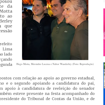
posou
te da
Motta
ato ao
rley
m que
cessão
efeito
 Lima
ao lado
rçando
egunda
Hugo Motta, Mersinho Lucena e Nabor Wanderley (Foto: Reprodução)
stos com relação ao apoio ao governo estadual,
ho e o segundo apoiando a candidatura do pai,
m apoio à candidatura de reeleição do senador
também esteve presente na festa acompanhado do
 presidente do Tribunal de Contas da União, e de