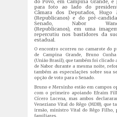
do Povo, em Campina Grande, e 
para foto ao lado do presiden
Câmara dos Deputados, Hugo 
(Republicanos) e do pré-candid
Senado, Nabor Wande
(Republicanos), em uma image
repercutiu nos bastidores da su
estadual.
O encontro ocorreu no camarote do pr
de Campina Grande, Bruno Cunha
(União Brasil), que também foi clicado 
de Nabor durante a mesma noite, refo
também as especulações sobre sua s
opção de voto para o Senado.
Bruno e Mersinho estão em campos opo
com o primeiro apoiando Efraim Fil
Cícero Lucena, mas ambos declarara
Veneziano Vital do Rêgo (MDB), que 
irmão, ministro Vital do Rêgo Filho,
familiares.