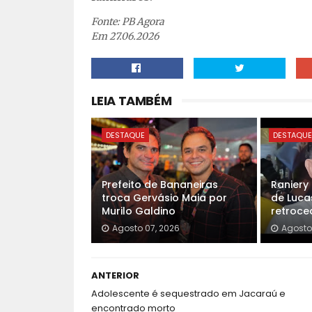
Fonte: PB Agora
Em 27.06.2026
LEIA TAMBÉM
DESTAQUE
DESTAQU
Prefeito de Bananeiras
Raniery
troca Gervásio Maia por
de Luca
Murilo Galdino
retroced
Agosto 07, 2026
Agosto
ANTERIOR
Adolescente é sequestrado em Jacaraú e
encontrado morto