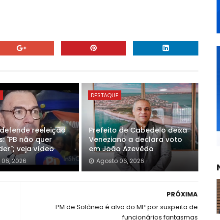
E
DESTAQUE
 defende reeleição
Prefeito de Cabedelo deixa
s: "PB não quer
Veneziano a declara voto
er"; veja vídeo
em João Azevêdo
 06, 2026
Agosto 06, 2026
PRÓXIMA
PM de Solânea é alvo do MP por suspeita de
funcionários fantasmas