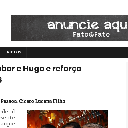
VIDEOS
or e Hugo e reforça
6
 Pessoa, Cícero Lucena Filho
deral
esente
Parque