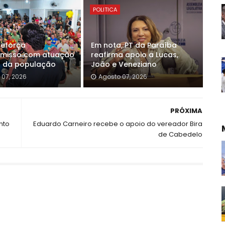
POLITICA
reforça
Em nota, PT da Paraíba
misso com atuação
reafirma apoio a Lucas,
a da população
João e Veneziano
 07, 2026
Agosto 07, 2026
PRÓXIMA
nto
Eduardo Carneiro recebe o apoio do vereador Bira
de Cabedelo