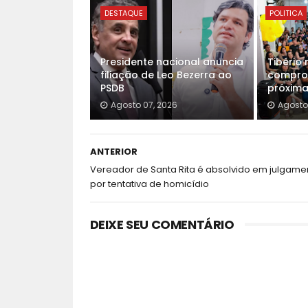
DESTAQUE
POLITICA
Presidente nacional anuncia
Tibério 
filiação de Leo Bezerra ao
compro
PSDB
próxim
Agosto 07, 2026
Agosto
ANTERIOR
Vereador de Santa Rita é absolvido em julgame
por tentativa de homicídio
DEIXE SEU COMENTÁRIO